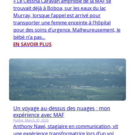
« Le Cessna Caravan amphibie de la MAF se
trouvait déjà à Boboa, sur les eaux du lac
Murray, lorsque l’appel est arrivé pour
transporter une femme enceinte à l’hôpital
pour des soins d’urgence. Malheureusement, le
bébé n’a pas…
EN SAVOIR PLUS
Un voyage au-dessus des nuages : mon
expérience avec MAF
Publié: March 20, 2026
Anthony Nawi, stagiaire en communication, vit
une expérience transformatrice lors d’un vol