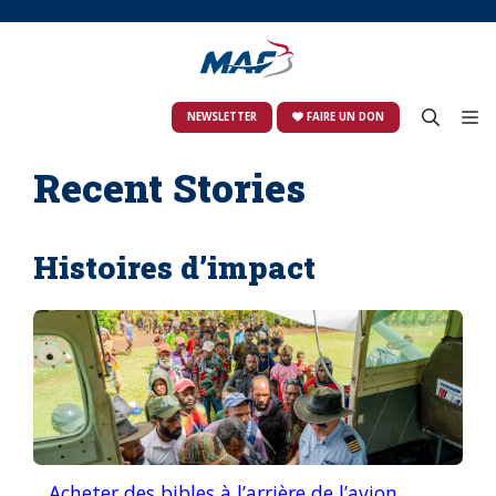
Skip
to
content
M
NEWSLETTER
FAIRE UN DON
Recent Stories
Histoires d’impact
Acheter des bibles à l’arrière de l’avion