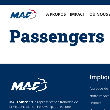
Skip
to
content
A PROPOS
IMPACT
OÙ NOU
Passengers
Impl
A propos
Notre imp
MAF France
est la représentation française de
Donner