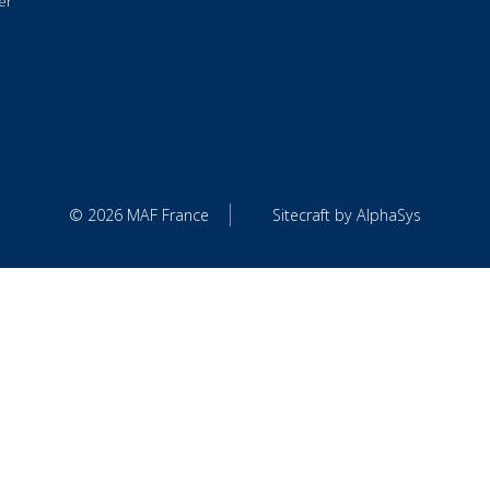
email:
contact.france@maf
acter
© 2026 MAF France
Sitecraft by AlphaSys