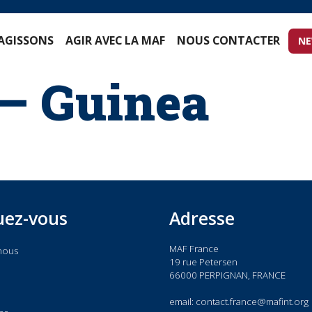
S AGISSONS
AGIR AVEC LA MAF
NOUS CONTACTER
 – Guinea
iquez-vous
Adresse
MAF France
 de nous
19 rue Petersen
act
66000 PERPIGNAN, FRANC