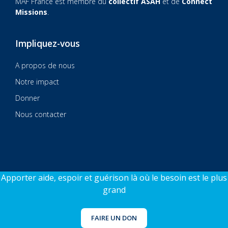
MAF France est membre du
collectif ASAH
et de
Connect
Missions
.
Impliquez-vous
A propos de nous
Notre impact
Donner
Nous contacter
© 2026 MAF France
Sitecraft by AlphaSys
Apporter aide, espoir et guérison là où le besoin est le plus
grand
FAIRE UN DON