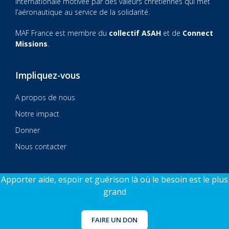
internationale motivée par des valeurs chrétiennes qui met
l’aéronautique au service de la solidarité.
MAF France est membre du
collectif ASAH
et de
Connect
Missions
.
Impliquez-vous
A propos de nous
Notre impact
Donner
Nous contacter
Apporter aide, espoir et guérison là où le besoin est le plus
grand
© 2026 MAF France
Sitecraft by AlphaSys
FAIRE UN DON