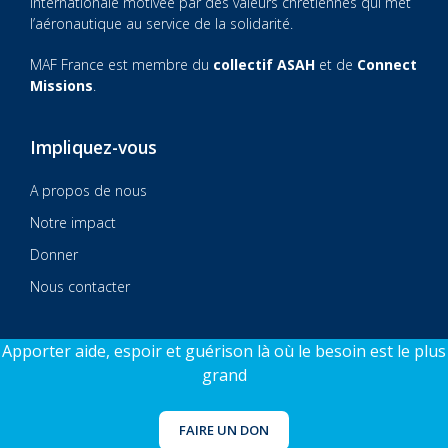
internationale motivée par des valeurs chrétiennes qui met
l’aéronautique au service de la solidarité.
MAF France est membre du
collectif ASAH
et de
Connect
Missions
.
Impliquez-vous
A propos de nous
Notre impact
Donner
Nous contacter
Apporter aide, espoir et guérison là où le besoin est le plus
grand
© 2026 MAF France
Sitecraft by AlphaSys
FAIRE UN DON