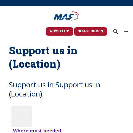
Skip
to
content
M
NEWSLETTER
FAIRE UN DON
Support us in
(Location)
Support us in Support us in
(Location)
Where most needed