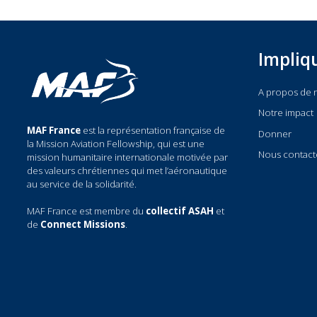
Impl
A propos
Notre imp
MAF France
est la représentation française de
Donner
la Mission Aviation Fellowship, qui est une
Nous cont
mission humanitaire internationale motivée par
des valeurs chrétiennes qui met l’aéronautique
au service de la solidarité.
MAF France est membre du
collectif ASAH
et
de
Connect Missions
.