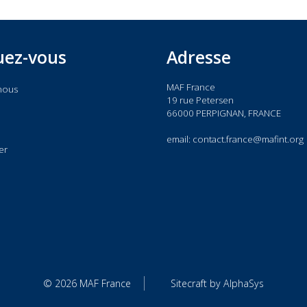
iquez-vous
Adresse
MAF France
 de nous
19 rue Petersen
act
66000 PERPIGNAN, FRANC
email:
contact.france@maf
acter