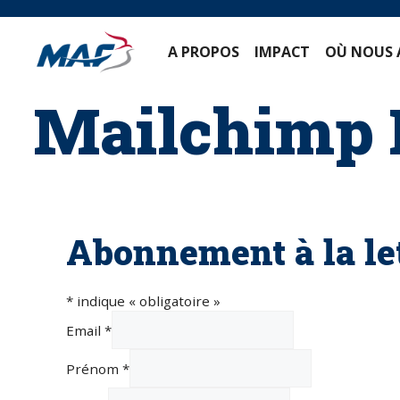
Skip
to
content
A PROPOS
IMPACT
OÙ NOU
Mailchimp 
Abonnement à la l
*
indique « obligatoire »
Email
*
Prénom *