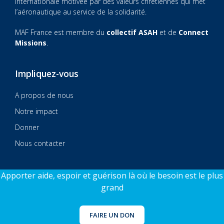
internationale motivée par des valeurs chrétiennes qui met
l’aéronautique au service de la solidarité.
MAF France est membre du
collectif ASAH
et de
Connect
Missions
.
Impliquez-vous
A propos de nous
Notre impact
Donner
Nous contacter
Apporter aide, espoir et guérison là où le besoin est le plus
grand
© 2026 MAF France
Sitecraft by AlphaSys
FAIRE UN DON