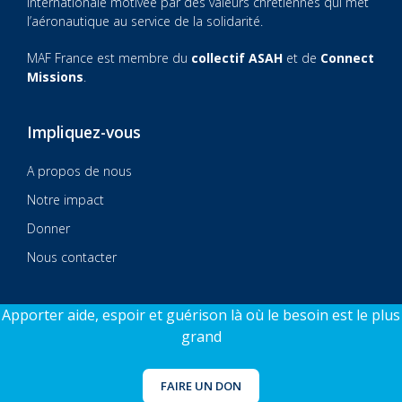
internationale motivée par des valeurs chrétiennes qui met
l’aéronautique au service de la solidarité.
MAF France est membre du
collectif ASAH
et de
Connect
Missions
.
Impliquez-vous
A propos de nous
Notre impact
Donner
Nous contacter
Apporter aide, espoir et guérison là où le besoin est le plus
grand
© 2026 MAF France
Sitecraft by AlphaSys
FAIRE UN DON