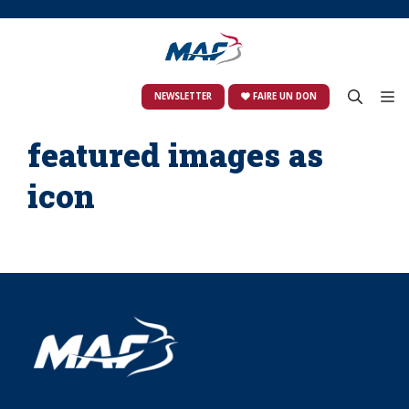
Skip
to
content
M
NEWSLETTER
FAIRE UN DON
featured images as
icon